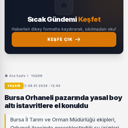
🔥
Sıcak Gündemi
Keşfet
Haberleri dikey formatta kaydırarak, sıkılmadan oku!
KEŞFE ÇIK
Ana Sayfa
YAŞAM
YAŞAM
08.01.2026 - 12:40
Bursa Orhaneli pazarında yasal boy
altı istavritlere el konuldu
Bursa İl Tarım ve Orman Müdürlüğü ekipleri,
Orhaneli ilçesinde gerçekleştirdiği su ürünleri