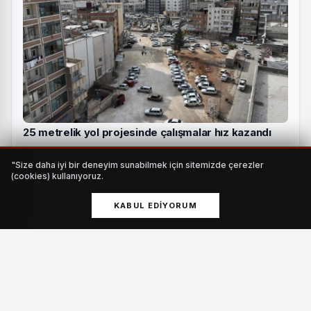
25 metrelik yol projesinde çalışmalar hız kazandı
HABERI OKU
"Size daha iyi bir deneyim sunabilmek için sitemizde çerezler
(cookies) kullanıyoruz.
Kontroller sırasında, yasal boy limiti altında olan ve
KABUL EDIYORUM
sahipsiz olarak satışa sunulan istavrit balıklarına el
konuldu.
Yetkililer, yasal düzenlemelere uygun şekilde deniz ve tatlı
su ürünlerinin satışının önemine dikkat çekerek