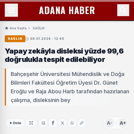
ADANA HABER
Ana Sayfa
SAĞLIK
SAĞLIK
08.01.2026 - 12:40
Yapay zekâyla disleksi yüzde 99,6
doğrulukla tespit edilebiliyor
Bahçeşehir Üniversitesi Mühendislik ve Doğa
Bilimleri Fakültesi Öğretim Üyesi Dr. Günet
Eroğlu ve Raja Abou Harb tarafından hazırlanan
çalışma, disleksinin bey
A-
A+
Dinle