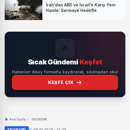
İran'dan ABD ve İsrail'e Karşı Yeni
Hamle: Sermaye Hedefte
🔥
Sıcak Gündemi
Keşfet
Haberleri dikey formatta kaydırarak, sıkılmadan oku!
KEŞFE ÇIK
Ana Sayfa
EKONOMİ
EKONOMİ
09.01.2026 - 17:20