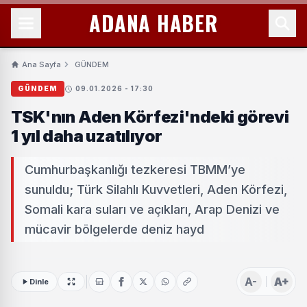
ADANA HABER
Ana Sayfa
GÜNDEM
GÜNDEM
09.01.2026 - 17:30
TSK'nın Aden Körfezi'ndeki görevi
1 yıl daha uzatılıyor
Cumhurbaşkanlığı tezkeresi TBMM’ye
sunuldu; Türk Silahlı Kuvvetleri, Aden Körfezi,
Somali kara suları ve açıkları, Arap Denizi ve
mücavir bölgelerde deniz hayd
A-
A+
Dinle