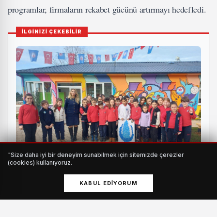
programlar, firmaların rekabet gücünü artırmayı hedefledi.
İLGİNİZİ ÇEKEBİLİR
"Size daha iyi bir deneyim sunabilmek için sitemizde çerezler
(cookies) kullanıyoruz.
Öğrenciler o merkeze akın etti
KABUL EDIYORUM
HABERI OKU