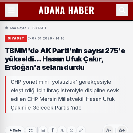
ADANA HABER
Ana Sayfa
SİYASET
SİYASET
07.01.2026 - 14:10
TBMM'de AK Parti'nin sayısı 275'e
yükseldi... Hasan Ufuk Çakır,
Erdoğan'a selam durdu
CHP yönetimini 'yolsuzluk' gerekçesiyle
eleştirdiği için ihraç istemiyle disipline sevk
edilen CHP Mersin Milletvekili Hasan Ufuk
Çakır ile Gelecek Partisi’nde
A-
A+
Dinle