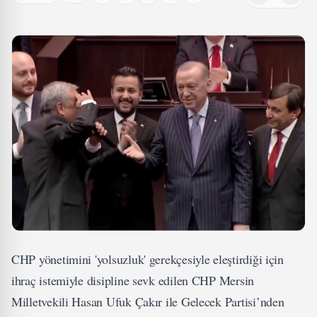
CHP yönetimini 'yolsuzluk' gerekçesiyle eleştirdiği için
ihraç istemiyle disipline sevk edilen CHP Mersin
Milletvekili Hasan Ufuk Çakır ile Gelecek Partisi’nden