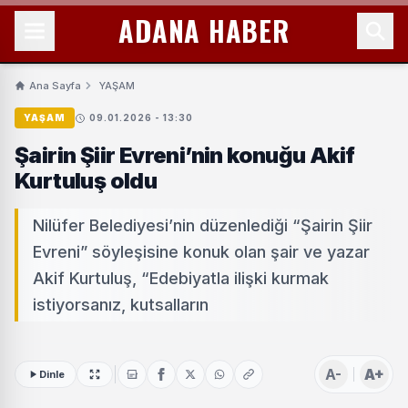
ADANA HABER
Ana Sayfa
YAŞAM
YAŞAM
09.01.2026 - 13:30
Şairin Şiir Evreni’nin konuğu Akif
Kurtuluş oldu
Nilüfer Belediyesi’nin düzenlediği “Şairin Şiir
Evreni” söyleşisine konuk olan şair ve yazar
Akif Kurtuluş, “Edebiyatla ilişki kurmak
istiyorsanız, kutsalların
A-
A+
Dinle