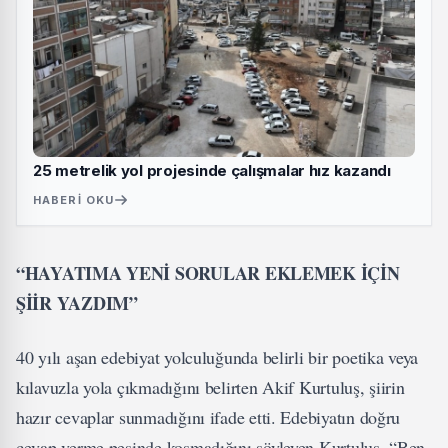
25 metrelik yol projesinde çalışmalar hız kazandı
HABERI OKU
“HAYATIMA YENİ SORULAR EKLEMEK İÇİN
ŞİİR YAZDIM”
40 yılı aşan edebiyat yolculuğunda belirli bir poetika veya
kılavuzla yola çıkmadığını belirten Akif Kurtuluş, şiirin
hazır cevaplar sunmadığını ifade etti. Edebiyatın doğru
cevap verme peşinde koşmadığını söyleyen Kurtuluş, “Ben