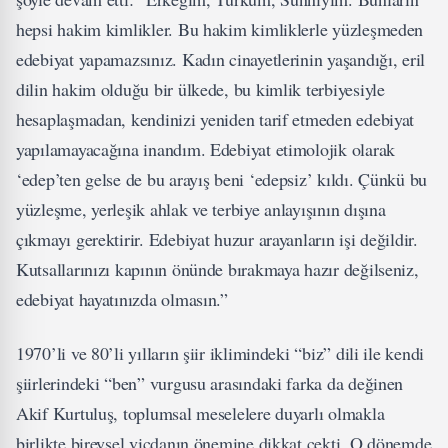
hepsi hakim kimlikler. Bu hakim kimliklerle yüzleşmeden
edebiyat yapamazsınız. Kadın cinayetlerinin yaşandığı, eril
dilin hakim olduğu bir ülkede, bu kimlik terbiyesiyle
hesaplaşmadan, kendinizi yeniden tarif etmeden edebiyat
yapılamayacağına inandım. Edebiyat etimolojik olarak
‘edep’ten gelse de bu arayış beni ‘edepsiz’ kıldı. Çünkü bu
yüzleşme, yerleşik ahlak ve terbiye anlayışının dışına
çıkmayı gerektirir. Edebiyat huzur arayanların işi değildir.
Kutsallarınızı kapının önünde bırakmaya hazır değilseniz,
edebiyat hayatınızda olmasın.”
1970’li ve 80’li yılların şiir iklimindeki “biz” dili ile kendi
şiirlerindeki “ben” vurgusu arasındaki farka da değinen
Akif Kurtuluş, toplumsal meselelere duyarlı olmakla
birlikte bireysel vicdanın önemine dikkat çekti. O dönemde