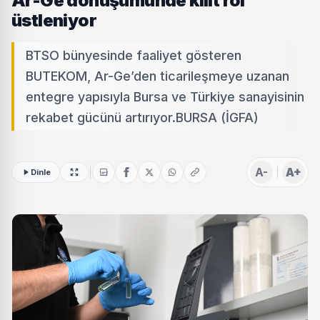
Ar-Ge dönüşümünde kilit rol
üstleniyor
BTSO bünyesinde faaliyet gösteren
BUTEKOM, Ar-Ge’den ticarileşmeye uzanan
entegre yapısıyla Bursa ve Türkiye sanayisinin
rekabet gücünü artırıyor.BURSA (İGFA)
A-
A+
Dinle