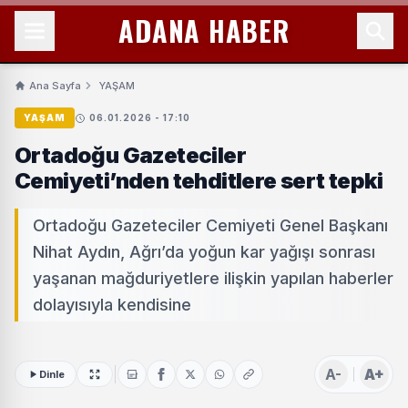
ADANA HABER
Ana Sayfa
YAŞAM
YAŞAM
06.01.2026 - 17:10
Ortadoğu Gazeteciler
Cemiyeti’nden tehditlere sert tepki
Ortadoğu Gazeteciler Cemiyeti Genel Başkanı
Nihat Aydın, Ağrı’da yoğun kar yağışı sonrası
yaşanan mağduriyetlere ilişkin yapılan haberler
dolayısıyla kendisine
A-
A+
Dinle