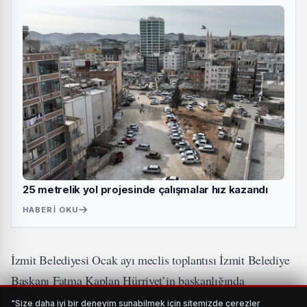
25 metrelik yol projesinde çalışmalar hız kazandı
HABERI OKU
İzmit Belediyesi Ocak ayı meclis toplantısı İzmit Belediye
Başkanı Fatma Kaplan Hürriyet’in başkanlığında
gerçekleştirildi. Toplantıda 14 gündem maddesi
"Size daha iyi bir deneyim sunabilmek için sitemizde çerezler