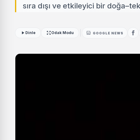
sıra dışı ve etkileyici bir doğa–t
Dinle
Odak Modu
GOOGLE NEWS