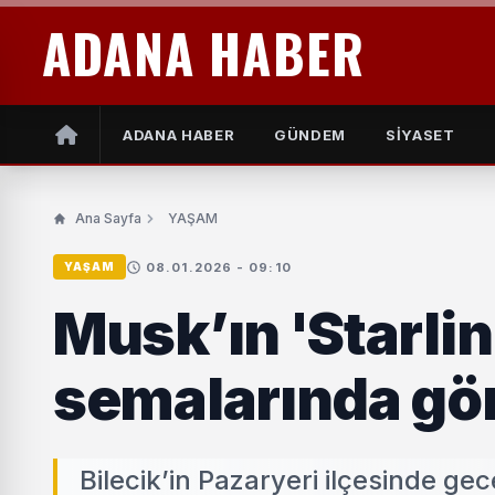
ADANA HABER
ADANA HABER
GÜNDEM
SİYASET
Ana Sayfa
YAŞAM
08.01.2026 - 09:10
YAŞAM
Musk’ın 'Starlin
semalarında gö
Bilecik’in Pazaryeri ilçesinde g