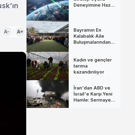
usk’ın
Deneyimine Hazır
Mısınız?
Bayramın En
A-
A+
Kalabalık Aile
Buluşmalarından
Biri İzmir’de
Kadın ve gençler
tarıma
kazandırılıyor
İran'dan ABD ve
İsrail'e Karşı Yeni
Hamle: Sermaye
Hedefte