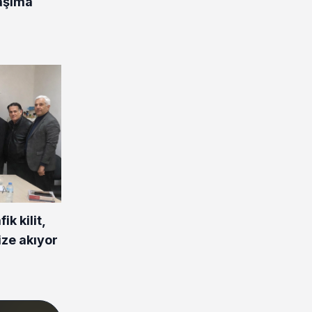
aşıma
ik kilit,
ize akıyor