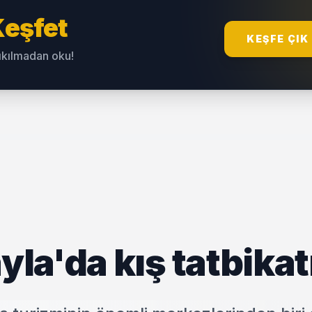
eşfet
KEŞFE ÇIK
sıkılmadan oku!
la'da kış tatbikat