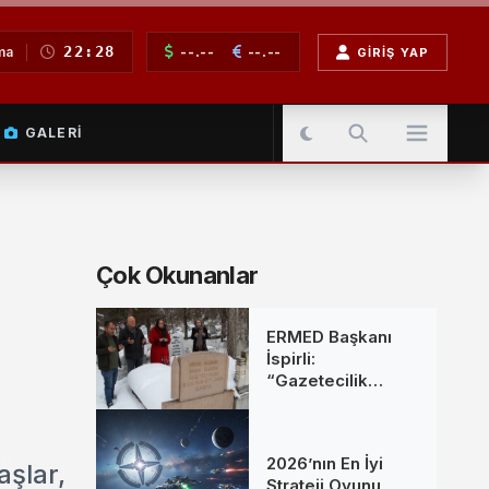
22:28
--.--
--.--
ma
GIRIŞ YAP
GALERI
Çok Okunanlar
ERMED Başkanı
İspirli:
“Gazetecilik
Mesleğine Emek
Verenleri
Unutmadık”
2026’nın En İyi
aşlar,
Strateji Oyunu