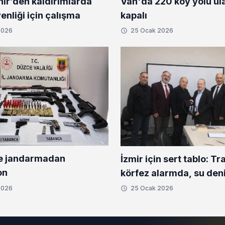
ir’den kaldırımlarda
Van'da 220 köy yolu ul
nliği için çalışma
kapalı
2026
25 Ocak 2026
e jandarmadan
İzmir için sert tablo: Traf
on
körfez alarmda, su den
2026
25 Ocak 2026