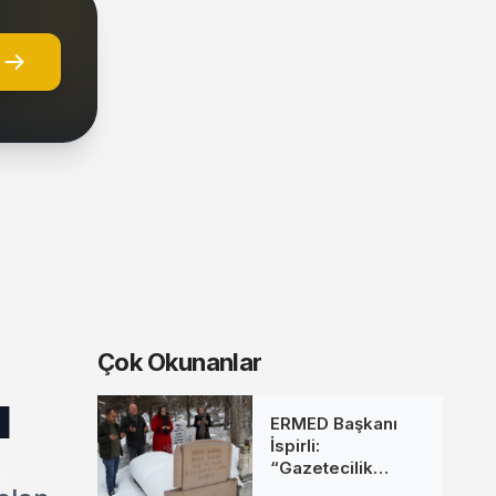
Çok Okunanlar
ı
ERMED Başkanı
İspirli:
“Gazetecilik
Mesleğine Emek