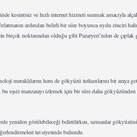
nde kesintisiz ve hızlı internet hizmeti sunmak amacıyla alç
 Fırlatmanın ardından belirli bir süre boyunca uydu zinciri hal
nin birçok noktasından olduğu gibi Pazaryeri’nden de çıplak 
oloji meraklılarını hem de gökyüzü tutkunlarını bir araya get
r, bu eşsiz manzarayı izlemek için bir süre daha gökyüzünden 
erde yeniden görülebileceği belirtilirken, uzmanlar gökyüzün
eğerlendirmeleri tavsiyesinde bulundu.