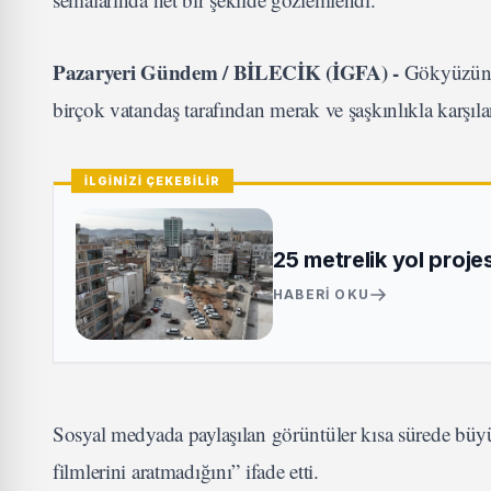
Pazaryeri Gündem / BİLECİK (İGFA) -
Gökyüzünde 
birçok vatandaş tarafından merak ve şaşkınlıkla karşıla
İLGİNİZİ ÇEKEBİLİR
25 metrelik yol proje
HABERI OKU
Sosyal medyada paylaşılan görüntüler kısa sürede büy
filmlerini aratmadığını” ifade etti.