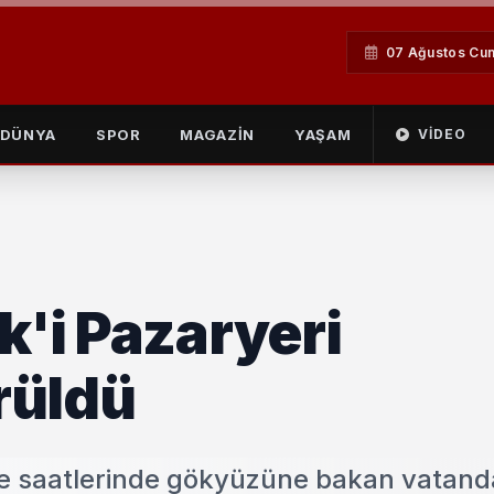
07 Ağustos Cu
DÜNYA
SPOR
MAGAZİN
YAŞAM
VIDEO
k'i Pazaryeri
rüldü
ece saatlerinde gökyüzüne bakan vatand