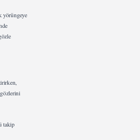
ak yörüngeye
inde
gözle
irirken,
gözlerini
ü takip