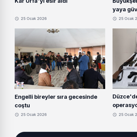
Büyükşeh
Kar Urfa'yı esir aldı
yaya güve
25 Ocak 2026
25 Ocak 
Düzce'd
Engelli bireyler sıra gecesinde
operasy
coştu
25 Ocak 2026
25 Ocak 