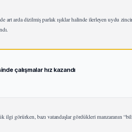
art arda dizilmiş parlak ışıklar halinde ilerleyen uydu zincir
ndı.
sinde çalışmalar hız kazandı
ük ilgi görürken, bazı vatandaşlar gördükleri manzaranın “bi