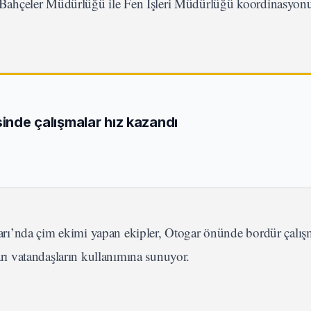
ve Bahçeler Müdürlüğü ile Fen İşleri Müdürlüğü koordinasyon
sinde çalışmalar hız kazandı
rı’nda çim ekimi yapan ekipler, Otogar önünde bordür çalış
ları vatandaşların kullanımına sunuyor.