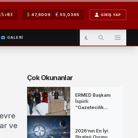
15:03
47,6009
55,0365
GIRIŞ YAP
GALERI
Çok Okunanlar
ERMED Başkanı
İspirli:
“Gazetecilik
Mesleğine Emek
çevre
Verenleri
ar ve
Unutmadık”
2026’nın En İyi
Strateji Oyunu