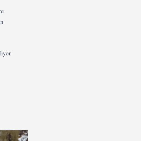
nı
in
lıyor.