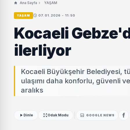
Ana Sayfa
YAŞAM
07.01.2026 - 11:50
YAŞAM
Kocaeli Gebze'd
ilerliyor
Kocaeli Büyükşehir Belediyesi, 
ulaşımı daha konforlu, güvenli ve 
aralıks
Dinle
Odak Modu
GOOGLE NEWS