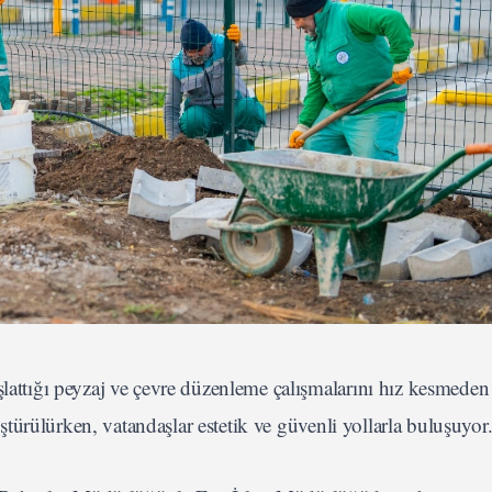
şlattığı peyzaj ve çevre düzenleme çalışmalarını hız kesmeden
nüştürülürken, vatandaşlar estetik ve güvenli yollarla buluşuyor