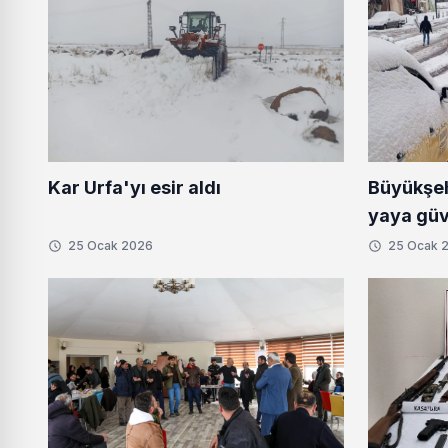
Büyükşeh
Kar Urfa'yı esir aldı
yaya güve
25 Ocak 2026
25 Ocak 