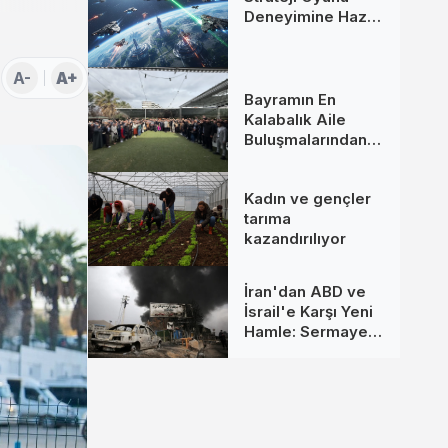
Deneyimine Hazır
Mısınız?
A-
A+
Bayramın En
Kalabalık Aile
Buluşmalarından
Biri İzmir’de
Kadın ve gençler
tarıma
kazandırılıyor
İran'dan ABD ve
İsrail'e Karşı Yeni
Hamle: Sermaye
Hedefte