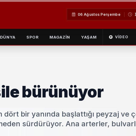
06 Ağustos Perşembe
DÜNYA
SPOR
MAGAZİN
YAŞAM
VIDEO
ile bürünüyor
n dört bir yanında başlattığı peyzaj ve 
eden sürdürüyor. Ana arterler, bulvarl