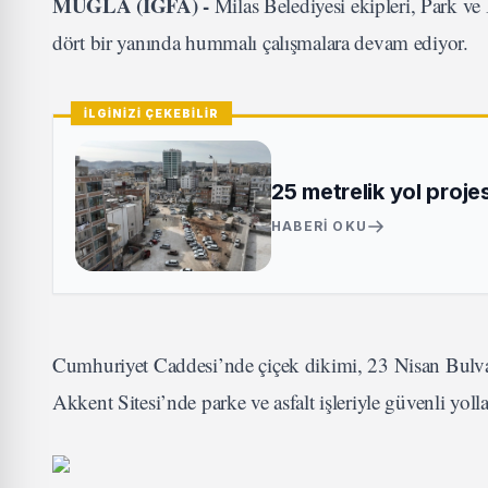
MUĞLA (İGFA) -
Milas Belediyesi ekipleri, Park 
dört bir yanında hummalı çalışmalara devam ediyor.
İLGİNİZİ ÇEKEBİLİR
25 metrelik yol proje
HABERI OKU
Cumhuriyet Caddesi’nde çiçek dikimi, 23 Nisan Bulva
Akkent Sitesi’nde parke ve asfalt işleriyle güvenli yol