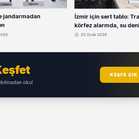
e jandarmadan
İzmir için sert tablo: Traf
on
körfez alarmda, su den
2026
25 Ocak 2026
eşfet
KEŞFE ÇIK
sıkılmadan oku!