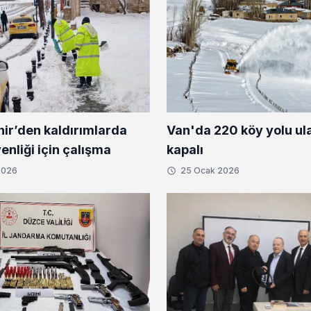
ir’den kaldırımlarda
Van'da 220 köy yolu ul
nliği için çalışma
kapalı
2026
25 Ocak 2026