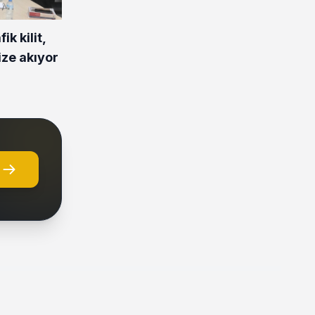
ik kilit,
ize akıyor