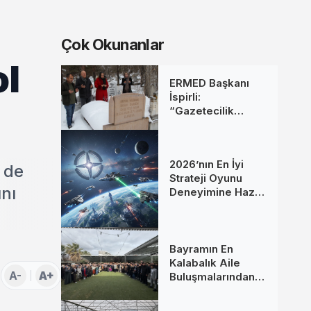
Çok Okunanlar
ol
ERMED Başkanı
İspirli:
“Gazetecilik
Mesleğine Emek
Verenleri
Unutmadık”
2026’nın En İyi
 de
Strateji Oyunu
ını
Deneyimine Hazır
Mısınız?
Bayramın En
Kalabalık Aile
A-
A+
Buluşmalarından
Biri İzmir’de