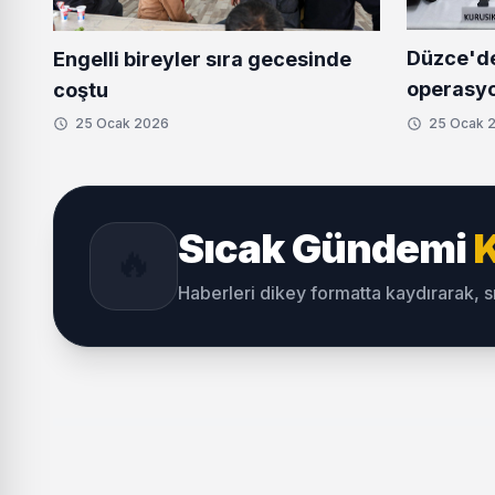
Düzce'd
Engelli bireyler sıra gecesinde
operasy
coştu
25 Ocak 2026
25 Ocak 
Sıcak Gündemi
K
🔥
Haberleri dikey formatta kaydırarak, 