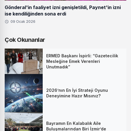
Gönderal'in faaliyet izni genişletildi, Paynet'in izni
ise kendiliğinden sona erdi
09 Ocak 2026
Çok Okunanlar
ERMED Başkanı İspirli: “Gazetecilik
Mesleğine Emek Verenleri
Unutmadık”
2026’nın En İyi Strateji Oyunu
Deneyimine Hazır Mısınız?
Bayramın En Kalabalık Aile
Buluşmalarından Biri İzmir’de