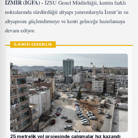
İZMİR (İGFA) -
İZSU Genel Müdürlüğü, kentin farklı
noktalarında sürdürdüğü altyapı yatırımlarıyla İzmir’in su
altyapısını güçlendirmeye ve kenti geleceğe hazırlamaya
devam ediyor.
İLGİNİZİ ÇEKEBİLİR
25 metrelik yol projesinde çalışmalar hız kazandı