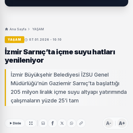
Ana Sayfa
YAŞAM
YAŞAM
07.01.2026 - 10:10
İzmir Sarnıç’ta içme suyu hatları
yenileniyor
İzmir Büyükşehir Belediyesi İZSU Genel
Müdürlüğü’nün Gaziemir Sarnıç’ta başlattığı
205 milyon liralık içme suyu altyapı yatırımında
çalışmaların yüzde 25’i tam
A-
A+
Dinle