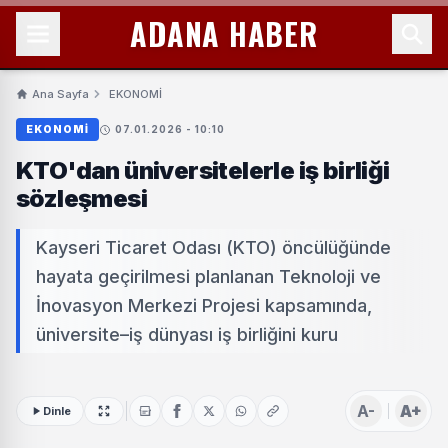
ADANA HABER
Ana Sayfa
EKONOMİ
EKONOMİ
07.01.2026 - 10:10
KTO'dan üniversitelerle iş birliği
sözleşmesi
Kayseri Ticaret Odası (KTO) öncülüğünde
hayata geçirilmesi planlanan Teknoloji ve
İnovasyon Merkezi Projesi kapsamında,
üniversite–iş dünyası iş birliğini kuru
A-
A+
Dinle