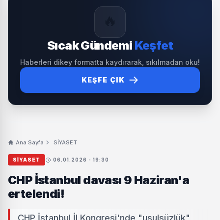
🔥
Sıcak Gündemi
Keşfet
Haberleri dikey formatta kaydırarak, sıkılmadan oku!
KEŞFE ÇIK
Ana Sayfa
SİYASET
SİYASET
06.01.2026 - 19:30
CHP İstanbul davası 9 Haziran'a
ertelendi!
CHP İstanbul İl Kongresi'nde "usulsüzlük"