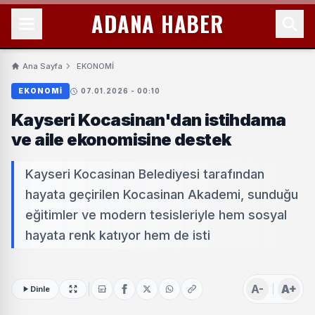
ADANA HABER
Ana Sayfa
EKONOMİ
EKONOMİ
07.01.2026 - 00:10
Kayseri Kocasinan'dan istihdama
ve aile ekonomisine destek
Kayseri Kocasinan Belediyesi tarafından
hayata geçirilen Kocasinan Akademi, sunduğu
eğitimler ve modern tesisleriyle hem sosyal
hayata renk katıyor hem de isti
A-
A+
Dinle