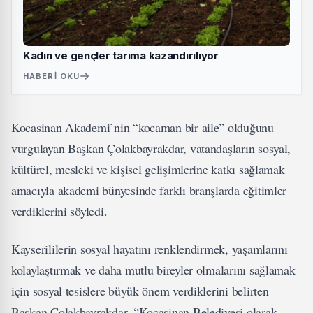
Kadın ve gençler tarıma kazandırılıyor
HABERI OKU
Kocasinan Akademi’nin “kocaman bir aile” olduğunu
vurgulayan Başkan Çolakbayrakdar, vatandaşların sosyal,
kültürel, mesleki ve kişisel gelişimlerine katkı sağlamak
amacıyla akademi bünyesinde farklı branşlarda eğitimler
verdiklerini söyledi.
Kayserililerin sosyal hayatını renklendirmek, yaşamlarını
kolaylaştırmak ve daha mutlu bireyler olmalarını sağlamak
için sosyal tesislere büyük önem verdiklerini belirten
Başkan Çolakbayrakdar, “Kocasinan Belediyesi olarak