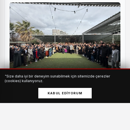
"Size daha iyi bir deneyim sunabilmek için sitemizde çerezler
(cookies) kullanıyoruz.
Bayramın En Kalabalık Aile Buluşmalarından Biri
KABUL EDIYORUM
İzmir’de
HABERI OKU
Duruşmada CHP İstanbul İl Başkanı Özgür Çelik ile