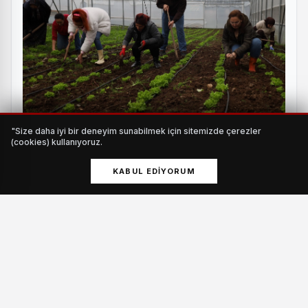
"Size daha iyi bir deneyim sunabilmek için sitemizde çerezler
Kadın ve gençler tarıma kazandırılıyor
(cookies) kullanıyoruz.
HABERI OKU
KABUL EDIYORUM
Kocasinan Akademi’nin “kocaman bir aile” olduğunu
vurgulayan Başkan Çolakbayrakdar, vatandaşların sosyal,
kültürel, mesleki ve kişisel gelişimlerine katkı sağlamak
amacıyla akademi bünyesinde farklı branşlarda eğitimler
verdiklerini söyledi.