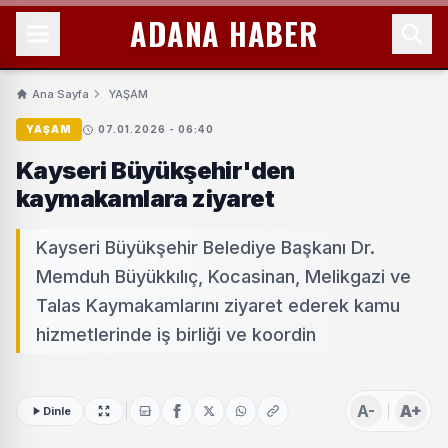
ADANA HABER
Ana Sayfa
YAŞAM
YAŞAM
07.01.2026 - 06:40
Kayseri Büyükşehir'den
kaymakamlara ziyaret
Kayseri Büyükşehir Belediye Başkanı Dr.
Memduh Büyükkılıç, Kocasinan, Melikgazi ve
Talas Kaymakamlarını ziyaret ederek kamu
hizmetlerinde iş birliği ve koordin
A-
A+
Dinle