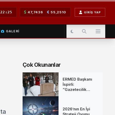
22:25
47,7436
55,2510
GIRIŞ YAP
GALERI
Çok Okunanlar
ERMED Başkanı
İspirli:
“Gazetecilik
Mesleğine Emek
Verenleri
Unutmadık”
2026’nın En İyi
’ta
Strateji Oyunu