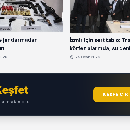
e jandarmadan
İzmir için sert tablo: Traf
on
körfez alarmda, su den
2026
25 Ocak 2026
eşfet
KEŞFE ÇIK
sıkılmadan oku!