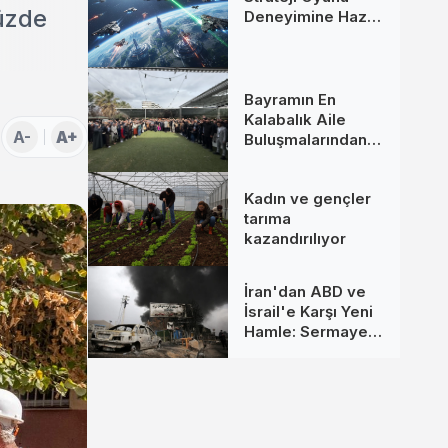
yüzde
Deneyimine Hazır
Mısınız?
Bayramın En
Kalabalık Aile
A-
A+
Buluşmalarından
Biri İzmir’de
Kadın ve gençler
tarıma
kazandırılıyor
İran'dan ABD ve
İsrail'e Karşı Yeni
Hamle: Sermaye
Hedefte