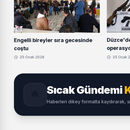
Düzce'd
Engelli bireyler sıra gecesinde
operasy
coştu
25 Ocak 2026
25 Ocak 
Sıcak Gündemi
K
🔥
Haberleri dikey formatta kaydırarak, 