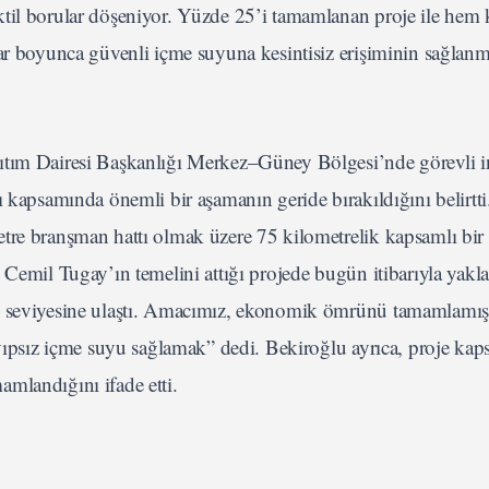
ktil borular döşeniyor. Yüzde 25’i tamamlanan proje ile hem
lar boyunca güvenli içme suyuna kesintisiz erişiminin sağlanm
ıtım Dairesi Başkanlığı Merkez–Güney Bölgesi’nde görevli i
ı kapsamında önemli bir aşamanın geride bırakıldığını belirtti
tre branşman hattı olmak üzere 75 kilometrelik kapsamlı bir 
 Cemil Tugay’ın temelini attığı projede bugün itibarıyla yakl
5 seviyesine ulaştı. Amacımız, ekonomik ömrünü tamamlamış 
kayıpsız içme suyu sağlamak” dedi. Bekiroğlu ayrıca, proje ka
mlandığını ifade etti.