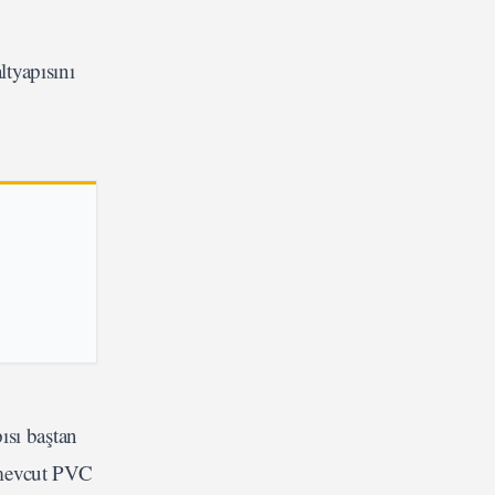
ltyapısını
ısı baştan
 mevcut PVC