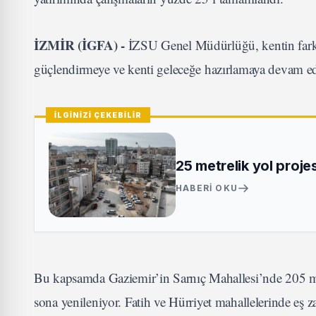
İZMİR (İGFA) -
İZSU Genel Müdürlüğü, kentin farklı 
güçlendirmeye ve kenti geleceğe hazırlamaya devam ed
İLGİNİZİ ÇEKEBİLİR
25 metrelik yol proje
HABERI OKU
Bu kapsamda Gaziemir’in Sarnıç Mahallesi’nde 205 mily
sona yenileniyor. Fatih ve Hürriyet mahallelerinde 