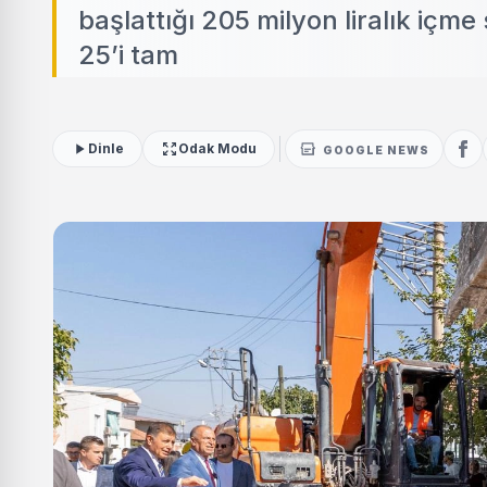
başlattığı 205 milyon liralık içm
25’i tam
Dinle
Odak Modu
GOOGLE NEWS