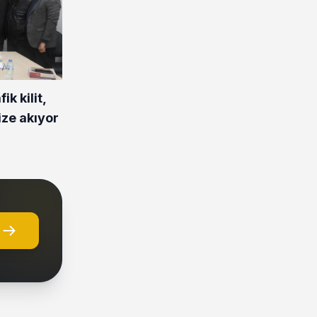
ik kilit,
ize akıyor