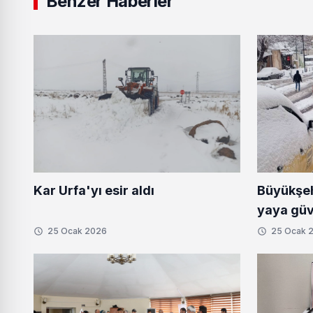
Benzer Haberler
Büyükşeh
Kar Urfa'yı esir aldı
yaya güve
25 Ocak 2026
25 Ocak 