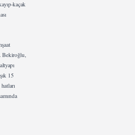
 kayıp-kaçak
ası
nşaat
. Bekiroğlu,
altyapı
aşık 15
hatları
psamında