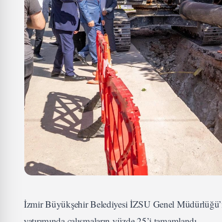
İzmir Büyükşehir Belediyesi İZSU Genel Müdürlüğü’nün
yatırımında çalışmaların yüzde 25’i tamamlandı.