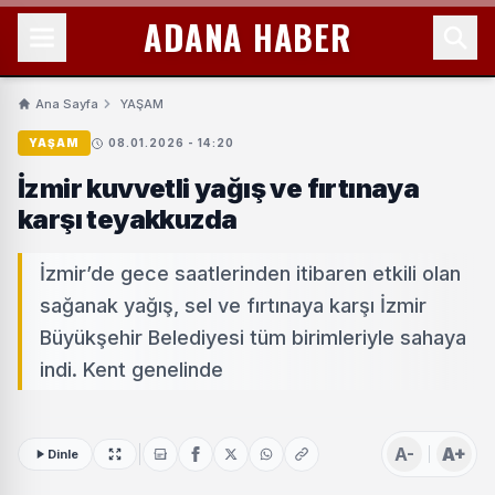
ADANA HABER
Ana Sayfa
YAŞAM
YAŞAM
08.01.2026 - 14:20
İzmir kuvvetli yağış ve fırtınaya
karşı teyakkuzda
İzmir’de gece saatlerinden itibaren etkili olan
sağanak yağış, sel ve fırtınaya karşı İzmir
Büyükşehir Belediyesi tüm birimleriyle sahaya
indi. Kent genelinde
A-
A+
Dinle