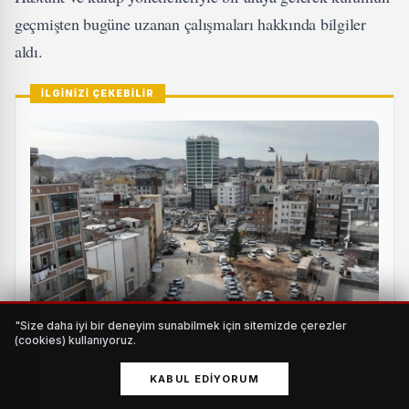
geçmişten bugüne uzanan çalışmaları hakkında bilgiler
aldı.
İLGİNİZİ ÇEKEBİLİR
"Size daha iyi bir deneyim sunabilmek için sitemizde çerezler
(cookies) kullanıyoruz.
25 metrelik yol projesinde çalışmalar hız kazandı
KABUL EDIYORUM
HABERI OKU