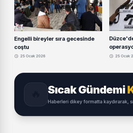
Düzce'd
Engelli bireyler sıra gecesinde
operasy
coştu
25 Ocak 2026
25 Ocak 
Sıcak Gündemi
K
🔥
Haberleri dikey formatta kaydırarak, 