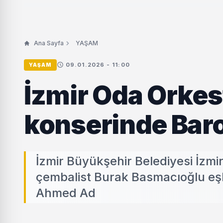
Ana Sayfa
YAŞAM
09.01.2026 - 11:00
YAŞAM
İzmir Oda Orkest
konserinde Baro
İzmir Büyükşehir Belediyesi İzmir
çembalist Burak Basmacıoğlu eşl
Ahmed Ad