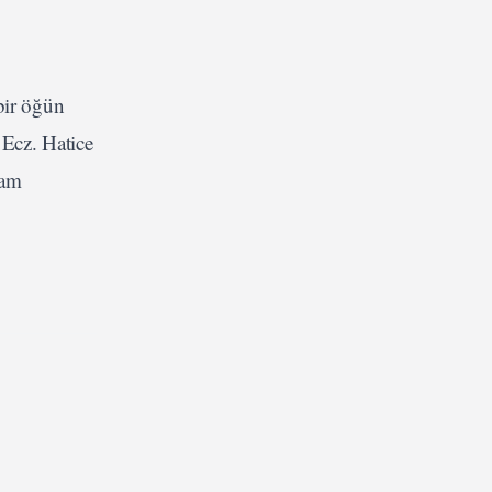
bir öğün
 Ecz. Hatice
vam