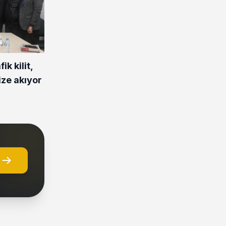
ik kilit,
ize akıyor