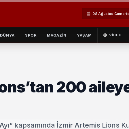
08 Ağustos Cumarte
DÜNYA
SPOR
MAGAZİN
YAŞAM
VIDEO
ions’tan 200 ailey
t Ayı” kapsamında İzmir Artemis Lions K