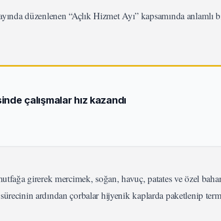
yında düzenlenen “Açlık Hizmet Ayı” kapsamında anlamlı bi
sinde çalışmalar hız kazandı
mutfağa girerek mercimek, soğan, havuç, patates ve özel bahar
ık sürecinin ardından çorbalar hijyenik kaplarda paketlenip term