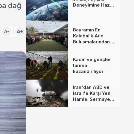
rba dağ
Deneyimine Hazır
Mısınız?
Bayramın En
A-
A+
Kalabalık Aile
Buluşmalarından
Biri İzmir’de
Kadın ve gençler
tarıma
kazandırılıyor
İran'dan ABD ve
İsrail'e Karşı Yeni
Hamle: Sermaye
Hedefte