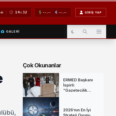
14:32
--.--
--.--
si
GIRIŞ YAP
GALERI
Çok Okunanlar
e
ERMED Başkanı
İspirli:
“Gazetecilik
Mesleğine Emek
Verenleri
Unutmadık”
2026’nın En İyi
ulübü,
Strateji Oyunu