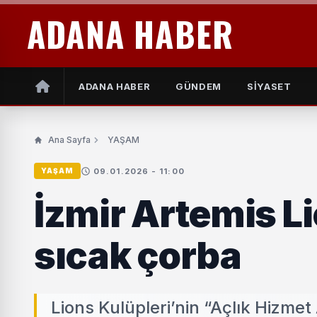
ADANA HABER
ADANA HABER
GÜNDEM
SİYASET
Ana Sayfa
YAŞAM
09.01.2026 - 11:00
YAŞAM
İzmir Artemis L
sıcak çorba
Lions Kulüpleri’nin “Açlık Hizme