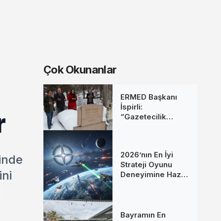
Çok Okunanlar
ERMED Başkanı
İspirli:
r
“Gazetecilik
Mesleğine Emek
Verenleri
Unutmadık”
2026’nın En İyi
rinde
Strateji Oyunu
ini
Deneyimine Hazır
Mısınız?
Bayramın En