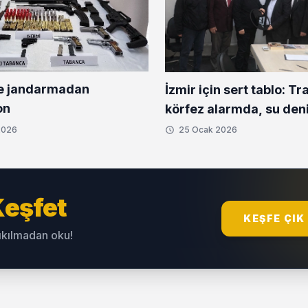
e jandarmadan
İzmir için sert tablo: Traf
on
körfez alarmda, su den
2026
25 Ocak 2026
eşfet
KEŞFE ÇIK
sıkılmadan oku!