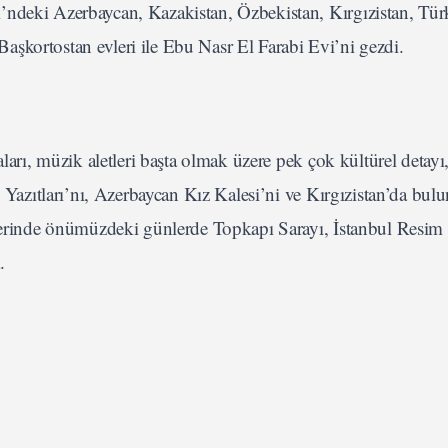
’ndeki Azerbaycan, Kazakistan, Özbekistan, Kırgızistan, Tü
şkortostan evleri ile Ebu Nasr El Farabi Evi’ni gezdi.
aları, müzik aletleri başta olmak üzere pek çok kültürel detay
n Yazıtları’nı, Azerbaycan Kız Kalesi’ni ve Kırgızistan’da bu
zilerinde önümüzdeki günlerde Topkapı Sarayı, İstanbul Resim
.