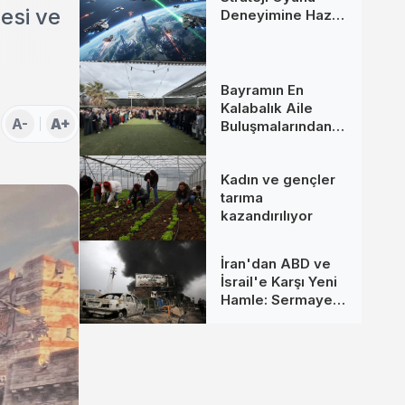
esi ve
Deneyimine Hazır
Mısınız?
Bayramın En
Kalabalık Aile
A-
A+
Buluşmalarından
Biri İzmir’de
Kadın ve gençler
tarıma
kazandırılıyor
İran'dan ABD ve
İsrail'e Karşı Yeni
Hamle: Sermaye
Hedefte