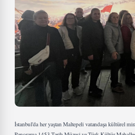
İstanbul'da her yaştan Maltepeli vatandaşa kültürel mir
Panorama 1453 Tarih Müzesi ve Türk Kültür Mahalles