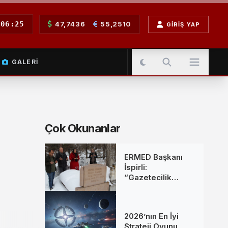
06:25
47,7436
55,2510
GIRIŞ YAP
GALERI
Çok Okunanlar
ERMED Başkanı
İspirli:
“Gazetecilik
Mesleğine Emek
Verenleri
Unutmadık”
2026’nın En İyi
Strateji Oyunu