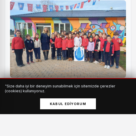
Öğrenciler o merkeze akın etti
"Size daha iyi bir deneyim sunabilmek için sitemizde çerezler
HABERI OKU
(cookies) kullanıyoruz.
KABUL EDIYORUM
Ovacık Mahallesi’nde bulunan Keçiören Belediyesi’ne ait
Modern Sera yerleşkesinde gerçekleştirilen eğitimler,
teorik dersler ile başladı. Kursiyerler; bitki besleme ve