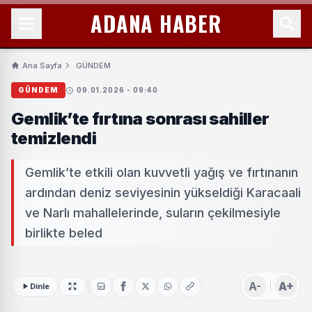
ADANA HABER
Ana Sayfa
GÜNDEM
GÜNDEM
09.01.2026 - 09:40
Gemlik’te fırtına sonrası sahiller
temizlendi
Gemlik’te etkili olan kuvvetli yağış ve fırtınanın
ardından deniz seviyesinin yükseldiği Karacaali
ve Narlı mahallelerinde, suların çekilmesiyle
birlikte beled
A-
A+
Dinle