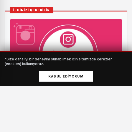
İLGİNİZİ ÇEKEBİLİR
"Size daha iyi bir deneyim sunabilmek için sitemizde çerezler
(cookies) kullanıyoruz.
KABUL EDIYORUM
Instagram Profilini Daha Güçlü Göstermenin Yolları
HABERI OKU
Alınan bilgiye göre olay, Başkan Bozbey’in mahalle