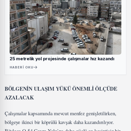
25 metrelik yol projesinde çalışmalar hız kazandı
HABERI OKU
BÖLGENİN ULAŞIM YÜKÜ ÖNEMLİ ÖLÇÜDE
AZALACAK
Çalışmalar kapsamında mevcut menfez genişletilirken,
bölgeye ikinci bir köprülü kavşak daha kazandırılıyor.
Böylece O-54 Çevre Yolu’na daha güçlü ve kesintisiz bir