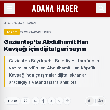
ADANA HABER
Ana Sayfa
YAŞAM
YAŞAM
06.01.2026 - 16:10
Gaziantep’te Abdülhamit Han
Kavşağı için dijital geri sayım
Gaziantep Büyükşehir Belediyesi tarafından
yapımı sürdürülen Abdülhamit Han Köprülü
Kavşağı’nda çalışmalar dijital ekranlar
aracılığıyla vatandaşlara anlık ola
A-
A+
Dinle