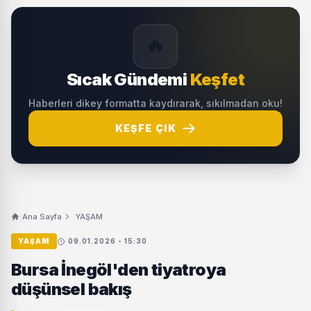
🔥
Sıcak Gündemi
Keşfet
Haberleri dikey formatta kaydırarak, sıkılmadan oku!
KEŞFE ÇIK
Ana Sayfa
YAŞAM
YAŞAM
09.01.2026 - 15:30
Bursa İnegöl'den tiyatroya
düşünsel bakış