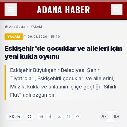
ADANA HABER
Ana Sayfa
YAŞAM
YAŞAM
09.01.2026 - 15:40
Eskişehir'de çocuklar ve aileleri için
yeni kukla oyunu
Eskişehir Büyükşehir Belediyesi Şehir
Tiyatroları, Eskişehirli çocukları ve ailelerini,
Müzik, kukla ve anlatının iç içe geçtiği “Sihirli
Flüt” adlı özgün bir
A-
A+
Dinle