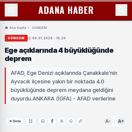
ADANA HABER
Ana Sayfa
GÜNDEM
GÜNDEM
06.01.2026 - 15:20
Ege açıklarında 4 büyüklüğünde
deprem
AFAD, Ege Denizi açıklarında Çanakkale’nin
Ayvacık ilçesine yakın bir noktada 4.0
büyüklüğünde deprem meydana geldiğini
duyurdu.ANKARA (İGFA) - AFAD verilerine
A-
A+
Dinle