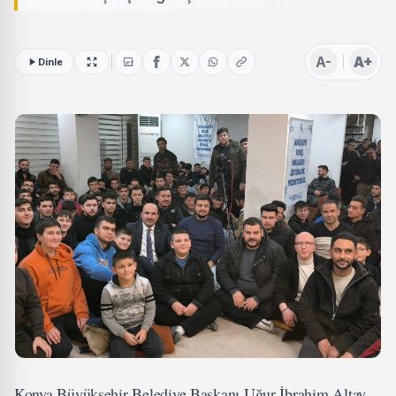
A-
A+
Dinle
Konya Büyükşehir Belediye Başkanı Uğur İbrahim Altay,