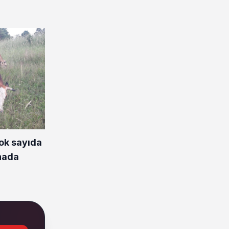
çok sayıda
nada