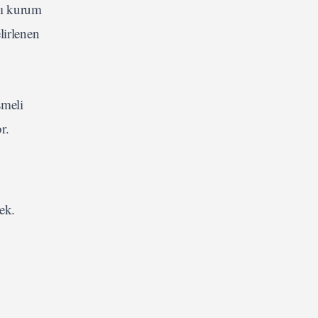
ısı kurum
lirlenen
şmeli
r.
ek.