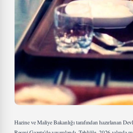
Hazine ve Maliye Bakanlığı tarafından hazırlanan D
Resmi Gazete’de yayımlandı. Tebliğle, 2026 yılında me