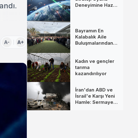
andı.
Deneyimine Hazır
Mısınız?
Bayramın En
Kalabalık Aile
A-
A+
Buluşmalarından
Biri İzmir’de
Kadın ve gençler
tarıma
kazandırılıyor
İran'dan ABD ve
İsrail'e Karşı Yeni
Hamle: Sermaye
Hedefte