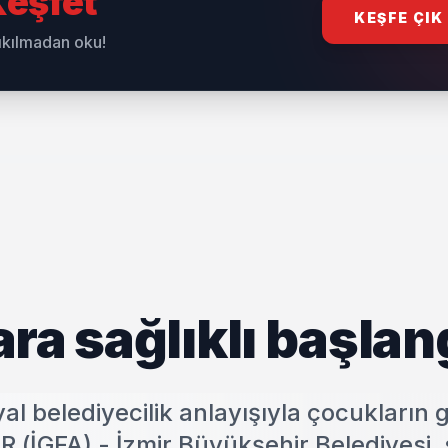
eşfet
KEŞFE ÇIK
sıkılmadan oku!
ra sağlıklı başlan
al belediyecilik anlayışıyla çocukların
İR (İGFA) - İzmir Büyükşehir Belediyesi,