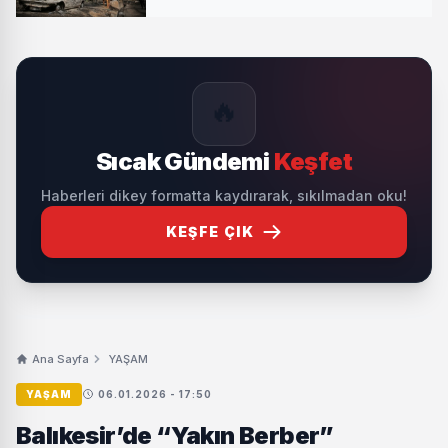
🔥
Sıcak Gündemi
Keşfet
Haberleri dikey formatta kaydırarak, sıkılmadan oku!
KEŞFE ÇIK
Ana Sayfa
YAŞAM
YAŞAM
06.01.2026 - 17:50
Balıkesir’de “Yakın Berber”