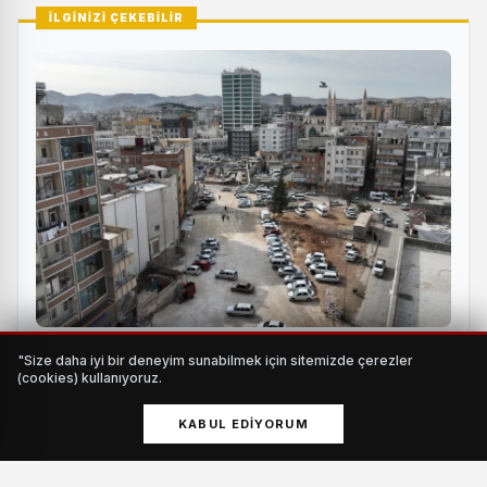
İLGİNİZİ ÇEKEBİLİR
25 metrelik yol projesinde çalışmalar hız kazandı
"Size daha iyi bir deneyim sunabilmek için sitemizde çerezler
HABERI OKU
(cookies) kullanıyoruz.
KABUL EDIYORUM
ÖRNEK BİR BELEDİYECİLİK UYGULAMASI