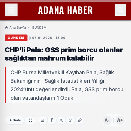
ADANA HABER
Ana Sayfa
GÜNDEM
GÜNDEM
06.01.2026 - 18:00
CHP’li Pala: GSS prim borcu olanlar
sağlıktan mahrum kalabilir
CHP Bursa Milletvekili Kayıhan Pala, Sağlık
Bakanlığı’nın “Sağlık İstatistikleri Yıllığı
2024”ünü değerlendirdi. Pala, GSS prim borcu
olan vatandaşların 1 Ocak
A-
A+
Dinle