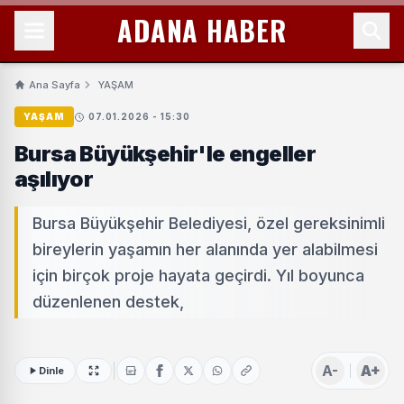
ADANA HABER
Ana Sayfa
YAŞAM
YAŞAM
07.01.2026 - 15:30
Bursa Büyükşehir'le engeller
aşılıyor
Bursa Büyükşehir Belediyesi, özel gereksinimli
bireylerin yaşamın her alanında yer alabilmesi
için birçok proje hayata geçirdi. Yıl boyunca
düzenlenen destek,
A-
A+
Dinle