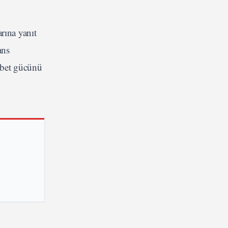
rına yanıt
ans
abet gücünü