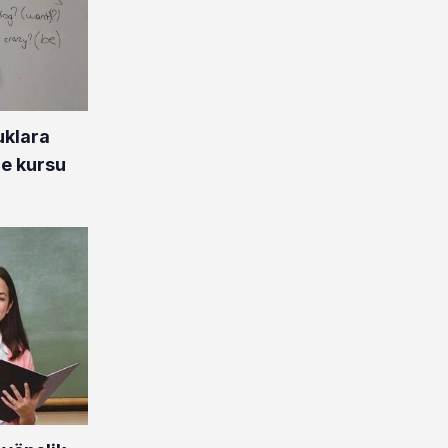
uklara
ce kursu