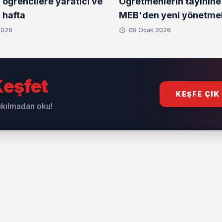
öğrencilere yaratıcı ve
Öğretmenlerin tayinine
 hafta
MEB'den yeni yönetmel
2026
09 Ocak 2026
eşfet
KEŞFE ÇIK
sıkılmadan oku!