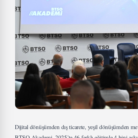
Dijital dönüşümden dış ticarete, yeşil dönüşümden me
BTSO Akademi, 2025’te 46 farklı eğitimle 4 bini aşkın