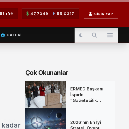
01:50
47,7049
55,0317
GIRIŞ YAP
GALERI
Çok Okunanlar
ERMED Başkanı
İspirli:
“Gazetecilik
Mesleğine Emek
Verenleri
Unutmadık”
2026’nın En İyi
e kadar
Strateji Oyunu