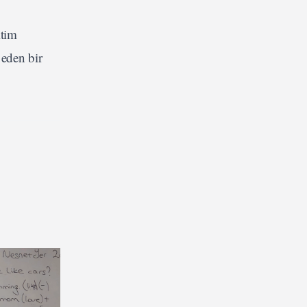
itim
eden bir