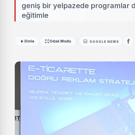
geniş bir yelpazede programlar 
eğitimle
Dinle
Odak Modu
GOOGLE NEWS