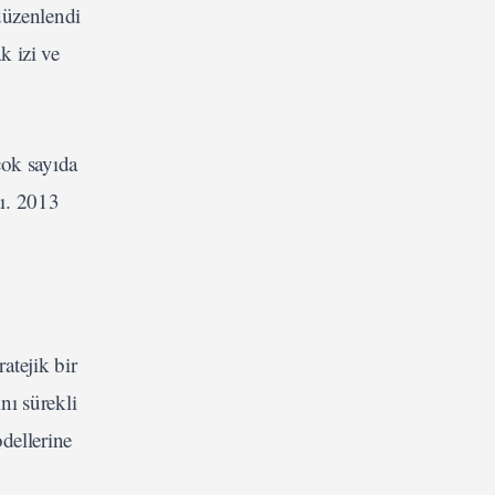
düzenlendi
k izi ve
çok sayıda
dı. 2013
atejik bir
nı sürekli
dellerine