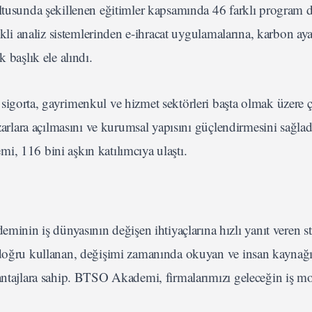
ultusunda şekillenen eğitimler kapsamında 46 farklı program 
ekli analiz sistemlerinden e-ihracat uygulamalarına, karbon aya
 başlık ele alındı.
sigorta, gayrimenkul ve hizmet sektörleri başta olmak üzere 
azarlara açılmasını ve kurumsal yapısını güçlendirmesini sağla
i, 116 bini aşkın katılımcıya ulaştı.
n iş dünyasının değişen ihtiyaçlarına hızlı yanıt veren str
 doğru kullanan, değişimi zamanında okuyan ve insan kaynağı
vantajlara sahip. BTSO Akademi, firmalarımızı geleceğin iş mo