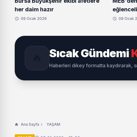
Bursa Büyükşehir ekibi afetlere
MEB'den 
her daim hazır
eğlenceli
09 Ocak 2026
09 Ocak 
Sıcak Gündemi
K
🔥
Haberleri dikey formatta kaydırarak, 
Ana Sayfa
YAŞAM