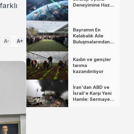
arklı
Deneyimine Hazır
Mısınız?
Bayramın En
Kalabalık Aile
A-
A+
Buluşmalarından
Biri İzmir’de
Kadın ve gençler
tarıma
kazandırılıyor
İran'dan ABD ve
İsrail'e Karşı Yeni
Hamle: Sermaye
Hedefte