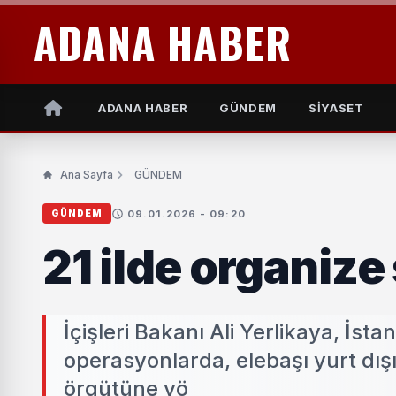
ADANA HABER
ADANA HABER
GÜNDEM
SİYASET
Ana Sayfa
GÜNDEM
09.01.2026 - 09:20
GÜNDEM
21 ilde organize
İçişleri Bakanı Ali Yerlikaya, İs
operasyonlarda, elebaşı yurt dı
örgütüne yö