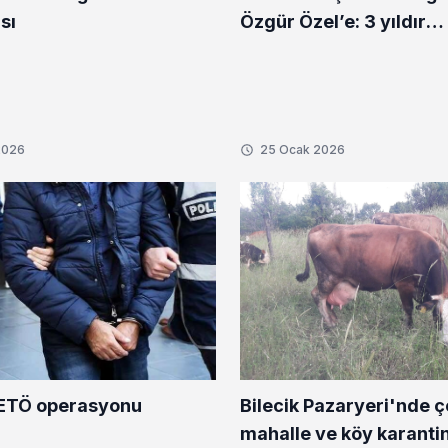
sı
Özgür Özel’e: 3 yıldır
neredeydiniz?
2026
25 Ocak 2026
FETÖ operasyonu
Bilecik Pazaryeri'nde 
mahalle ve köy karanti