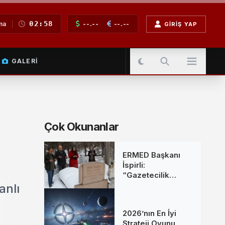
02:58
--.--
--.--
ma
GIRIŞ YAP
GALERI
Çok Okunanlar
ERMED Başkanı
İspirli:
“Gazetecilik
Mesleğine Emek
anlı
Verenleri
Unutmadık”
2026’nın En İyi
Strateji Oyunu