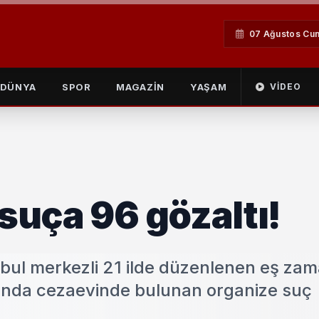
07 Ağustos Cu
DÜNYA
SPOR
MAGAZİN
YAŞAM
VIDEO
 suça 96 gözaltı!
tanbul merkezli 21 ilde düzenlenen eş zam
şında cezaevinde bulunan organize suç