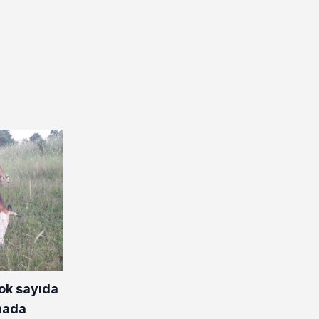
çok sayıda
nada