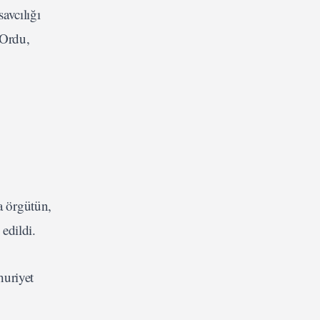
avcılığı
 Ordu,
a örgütün,
edildi.
huriyet