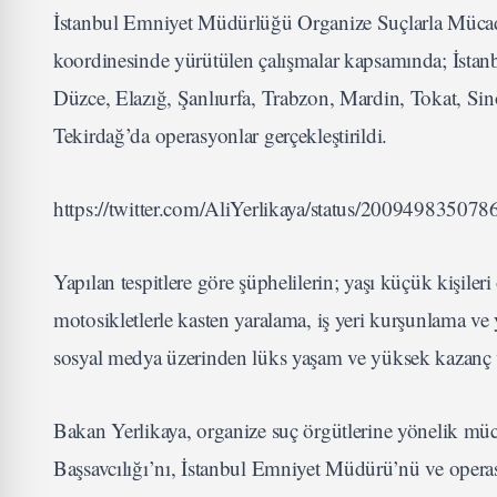
İstanbul Emniyet Müdürlüğü Organize Suçlarla Mücad
koordinesinde yürütülen çalışmalar kapsamında; İstanb
Düzce, Elazığ, Şanlıurfa, Trabzon, Mardin, Tokat, Si
Tekirdağ’da operasyonlar gerçekleştirildi.
https://twitter.com/AliYerlikaya/status/20094983507
Yapılan tespitlere göre şüphelilerin; yaşı küçük kişileri 
motosikletlerle kasten yaralama, iş yeri kurşunlama ve
sosyal medya üzerinden lüks yaşam ve yüksek kazanç va
Bakan Yerlikaya, organize suç örgütlerine yönelik müc
Başsavcılığı’nı, İstanbul Emniyet Müdürü’nü ve operas