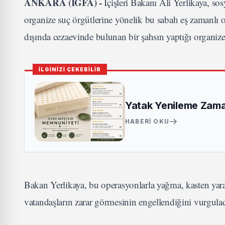
ANKARA (İGFA) -
İçişleri Bakanı Ali Yerlikaya, s
organize suç örgütlerine yönelik bu sabah eş zamanlı 
dışında cezaevinde bulunan bir şahsın yaptığı organi
İLGİNİZİ ÇEKEBİLİR
Yatak Yenileme Zaman
HABERI OKU
Bakan Yerlikaya, bu operasyonlarla yağma, kasten yaral
vatandaşların zarar görmesinin engellendiğini vurgulad