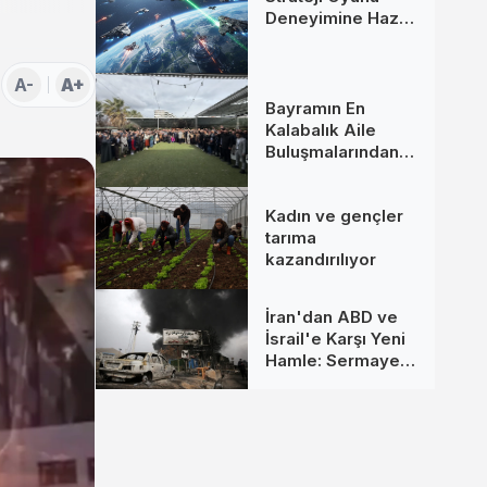
Deneyimine Hazır
Mısınız?
A-
A+
Bayramın En
Kalabalık Aile
Buluşmalarından
Biri İzmir’de
Kadın ve gençler
tarıma
kazandırılıyor
İran'dan ABD ve
İsrail'e Karşı Yeni
Hamle: Sermaye
Hedefte