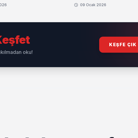
2026
09 Ocak 2026
eşfet
KEŞFE ÇIK
sıkılmadan oku!