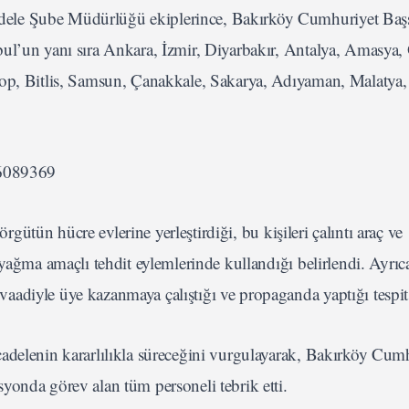
ele Şube Müdürlüğü ekiplerince, Bakırköy Cumhuriyet Başs
ul’un yanı sıra Ankara, İzmir, Diyarbakır, Antalya, Amasya,
nop, Bitlis, Samsun, Çanakkale, Sakarya, Adıyaman, Malatya,
86089369
örgütün hücre evlerine yerleştirdiği, bu kişileri çalıntı araç ve
 yağma amaçlı tehdit eylemlerinde kullandığı belirlendi. Ayrıc
adiyle üye kazanmaya çalıştığı ve propaganda yaptığı tespit 
adelenin kararlılıkla süreceğini vurgulayarak, Bakırköy Cum
yonda görev alan tüm personeli tebrik etti.