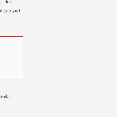
21 ilde
lığını yurt
terek,